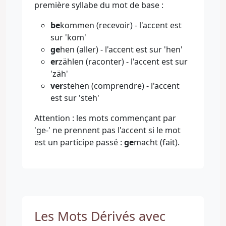
première syllabe du mot de base :
be
kommen (recevoir) - l'accent est
sur 'kom'
ge
hen (aller) - l'accent est sur 'hen'
er
zählen (raconter) - l'accent est sur
'zäh'
ver
stehen (comprendre) - l'accent
est sur 'steh'
Attention : les mots commençant par
'ge-' ne prennent pas l'accent si le mot
est un participe passé :
ge
macht (fait).
Les Mots Dérivés avec