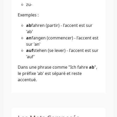
zu-
Exemples :
ab
fahren (partir) - l'accent est sur
'ab'
an
fangen (commencer) - l'accent est
sur 'an'
auf
stehen (se lever) - l'accent est sur
'auf'
Dans une phrase comme "Ich fahre
ab
",
le préfixe 'ab' est séparé et reste
accentué.