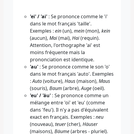
'ei' / 'ai'
: Se prononce comme le 'i'
dans le mot français 'taille'.
Exemples :
ein
(un),
mein
(mon),
kein
(aucun),
Mai
(mai),
Hai
(requin).
Attention, l'orthographe 'ai' est
moins fréquente mais la
prononciation est identique.
'au'
: Se prononce comme le son 'o'
dans le mot français 'auto'. Exemples
:
Auto
(voiture),
Haus
(maison),
Maus
(souris),
Baum
(arbre),
Auge
(oeil).
'eu' / 'äu'
: Se prononce comme un
mélange entre 'oï' et 'eu' (comme
dans 'feu'). Il n'y a pas d'équivalent
exact en français. Exemples :
neu
(nouveau),
teuer
(cher),
Häuser
(maisons),
Bäume
(arbres - pluriel).