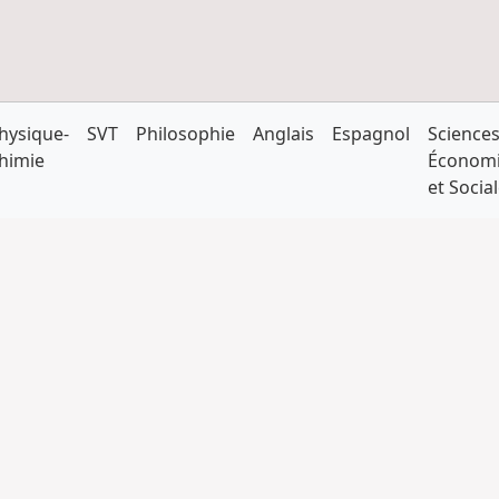
hysique-
SVT
Philosophie
Anglais
Espagnol
Science
himie
Économ
et Socia