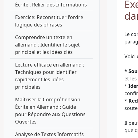
Exe
Écrite : Relier des Informations
da
Exercice: Reconstituer l'ordre
logique des phrases
Le co
Comprendre un texte en
parag
allemand : Identifier le sujet
principal et les idées clés
Voici
Lecture efficace en allemand :
*
Sou
Techniques pour identifier
et les
rapidement les idées
*
Iden
principales
confi
Maîtriser la Compréhension
*
Rec
Écrite en Allemand : Guide
souten
pour Répondre aux Questions
Ouvertes
Il pe
Analyse de Textes Informatifs