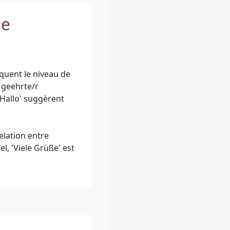
de
iquent le niveau de
 geehrte/r
'Hallo' suggèrent
elation entre
el, 'Viele Grüße' est