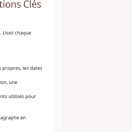
tions Clés
s. Lisez chaque
s propres, les dates
ion, une
ts utilisés pour
aragraphe en