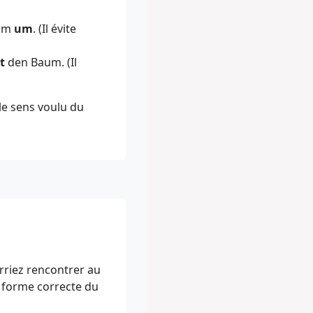
um
um
. (Il évite
t
den Baum. (Il
le sens voulu du
rriez rencontrer au
a forme correcte du