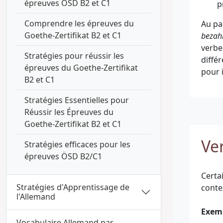
épreuves ÖSD B2 et C1
p
Comprendre les épreuves du
Au par
Goethe-Zertifikat B2 et C1
bezahl
verbe
Stratégies pour réussir les
différ
épreuves du Goethe-Zertifikat
pour i
B2 et C1
Stratégies Essentielles pour
Réussir les Épreuves du
Goethe-Zertifikat B2 et C1
Ve
Stratégies efficaces pour les
épreuves ÖSD B2/C1
Certa
Stratégies d'Apprentissage de
conte
l'Allemand
Exem
Vocabulaire Allemand par