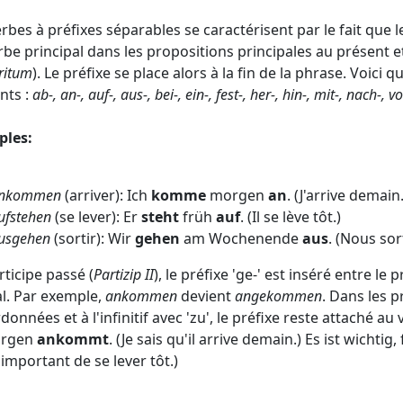
rbes à préfixes séparables se caractérisent par le fait que l
rbe principal dans les propositions principales au présent 
ritum
). Le préfixe se place alors à la fin de la phrase. Voici 
nts :
ab-, an-, auf-, aus-, bei-, ein-, fest-, her-, hin-, mit-, nach-, v
ples:
nkommen
(arriver): Ich
komme
morgen
an
. (J'arrive demain.
ufstehen
(se lever): Er
steht
früh
auf
. (Il se lève tôt.)
usgehen
(sortir): Wir
gehen
am Wochenende
aus
. (Nous so
rticipe passé (
Partizip II
), le préfixe 'ge-' est inséré entre le 
al. Par exemple,
ankommen
devient
angekommen
. Dans les 
onnées et à l'infinitif avec 'zu', le préfixe reste attaché au
orgen
ankommt
. (Je sais qu'il arrive demain.) Es ist wichtig,
t important de se lever tôt.)