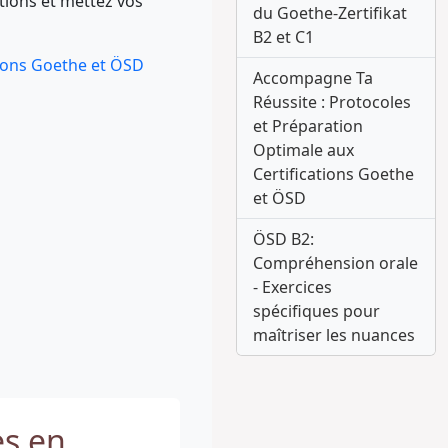
tions et mettez vos
du Goethe-Zertifikat
B2 et C1
ions Goethe et ÖSD
Accompagne Ta
Réussite : Protocoles
et Préparation
Optimale aux
Certifications Goethe
et ÖSD
ÖSD B2:
Compréhension orale
- Exercices
spécifiques pour
maîtriser les nuances
es en