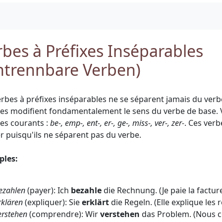
rbes à Préfixes Inséparables
ntrennbare Verben)
erbes à préfixes inséparables ne se séparent jamais du verbe
xes modifient fondamentalement le sens du verbe de base. 
xes courants :
be-, emp-, ent-, er-, ge-, miss-, ver-, zer-
. Ces verb
er puisqu'ils ne séparent pas du verbe.
ples:
ezahlen
(payer): Ich
bezahle
die Rechnung. (Je paie la facture
rklären
(expliquer): Sie
erklärt
die Regeln. (Elle explique les r
erstehen
(comprendre): Wir
verstehen
das Problem. (Nous 