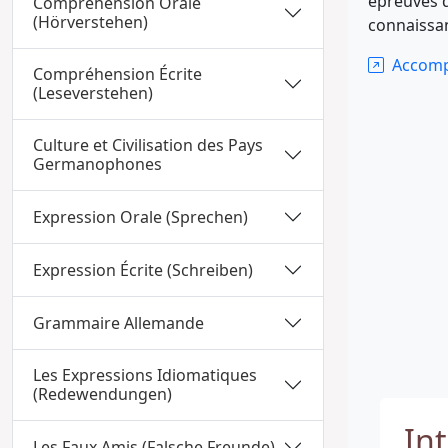
épreuves d
Compréhension Orale
(Hörverstehen)
connaissan
Accompa
Compréhension Écrite
(Leseverstehen)
Culture et Civilisation des Pays
Germanophones
Expression Orale (Sprechen)
Expression Écrite (Schreiben)
Grammaire Allemande
Les Expressions Idiomatiques
(Redewendungen)
In
Les Faux Amis (Falsche Freunde)