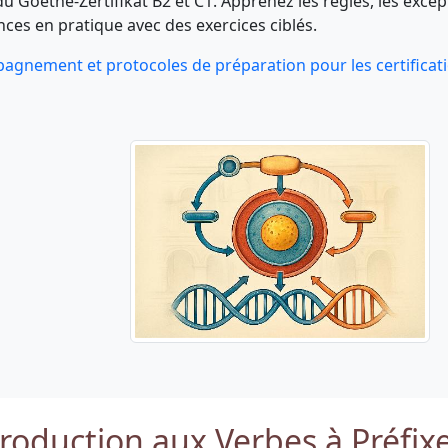
u Goethe-Zertifikat B2 et C1. Apprenez les règles, les excep
ces en pratique avec des exercices ciblés.
gnement et protocoles de préparation pour les certificat
troduction aux Verbes à Préfix