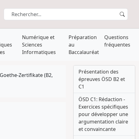
s
Numérique et
Préparation
Questions
iques
Sciences
au
fréquentes
les
Informatiques
Baccalauréat
Présentation des
Goethe-Zertifikate (B2,
épreuves ÖSD B2 et
C1
ÖSD C1: Rédaction -
Exercices spécifiques
pour développer une
argumentation claire
et convaincante