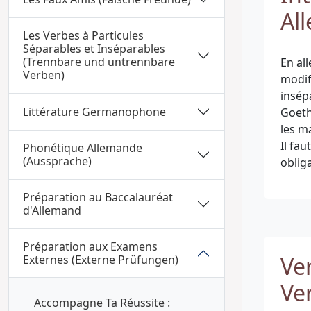
Al
Les Verbes à Particules
Séparables et Inséparables
(Trennbare und untrennbare
En all
Verben)
modif
insép
Littérature Germanophone
Goeth
les m
Il fa
Phonétique Allemande
(Aussprache)
obliga
Préparation au Baccalauréat
d'Allemand
Préparation aux Examens
Ve
Externes (Externe Prüfungen)
Ve
Accompagne Ta Réussite :