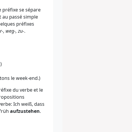
e préfixe se sépare
et au passé simple
quelques préfixes
or-, weg-, zu-
.
)
rtons le week-end.)
préfixe du verbe et le
propositions
 verbe: Ich weiß, dass
 früh
aufzustehen
.