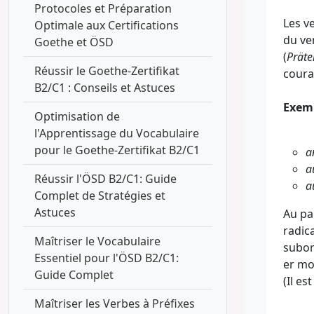
Protocoles et Préparation
Les ve
Optimale aux Certifications
du ve
Goethe et ÖSD
(
Präte
Réussir le Goethe-Zertifikat
coura
B2/C1 : Conseils et Astuces
Exem
Optimisation de
l'Apprentissage du Vocabulaire
pour le Goethe-Zertifikat B2/C1
a
a
Réussir l'ÖSD B2/C1: Guide
a
Complet de Stratégies et
Astuces
Au pa
radic
Maîtriser le Vocabulaire
subord
Essentiel pour l'ÖSD B2/C1:
er m
Guide Complet
(Il es
Maîtriser les Verbes à Préfixes