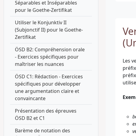
Séparables et Inséparables
pour le Goethe-Zertifikat
Utiliser le Konjunktiv II
Ve
(Subjonctif II) pour le Goethe-
Zertifikat
(U
ÖSD B2: Compréhension orale
- Exercices spécifiques pour
Les v
maîtriser les nuances
préfi
préfi
ÖSD C1: Rédaction - Exercices
utilis
spécifiques pour développer
une argumentation claire et
Exem
convaincante
Présentation des épreuves
b
ÖSD B2 et C1
e
Barème de notation des
v