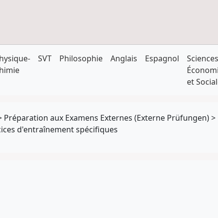
hysique-
SVT
Philosophie
Anglais
Espagnol
Science
himie
Économ
et Socia
>
Préparation aux Examens Externes (Externe Prüfungen)
>
cices d'entraînement spécifiques