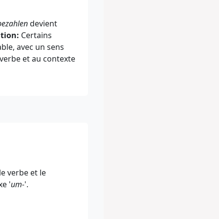
bezahlen
devient
tion:
Certains
ble, avec un sens
u verbe et au contexte
e verbe et le
e '
um-
'.