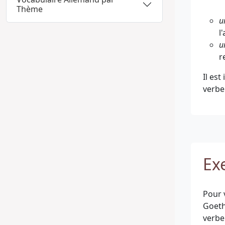
Thème
u
l
u
r
Il es
verbe
Ex
Pour 
Goeth
verbe