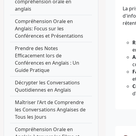
compréhension orale en
La pr
anglais
d'inf
Compréhension Orale en
réten
Anglais: Focus sur les
Conférences et Présentations
R
Prendre des Notes
e
Efficacement lors de
A
Conférences en Anglais : Un
c
Guide Pratique
F
e
Décrypter les Conversations
C
Quotidiennes en Anglais
d
Maîtriser l'Art de Comprendre
les Conversations Anglaises de
Tous les Jours
Compréhension Orale en