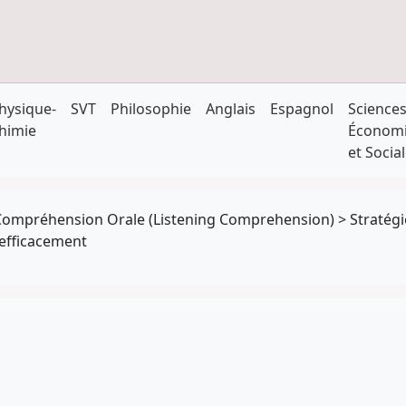
hysique-
SVT
Philosophie
Anglais
Espagnol
Science
himie
Économ
et Socia
Compréhension Orale (Listening Comprehension)
>
Stratégi
efficacement