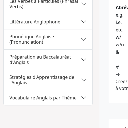
Les Verbes à Particules (Phrasal
Verbs)
Abré
e.g.
Littérature Anglophone
i.e.
etc.
Phonétique Anglaise
w/
(Pronunciation)
w/o
&
Préparation au Baccalauréat
=
d'Anglais
≠
→
Stratégies d'Apprentissage de
Créez
l'Anglais
à votr
Vocabulaire Anglais par Thème