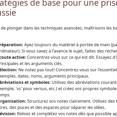
ratégies de base pour une pris
ussie
 de plonger dans les techniques avancées, maîtrisons les ba
réparation:
Ayez toujours du matériel à portée de main (pap
rdinateur). Si vous savez à l'avance le sujet, faites des rech
coute active:
Concentrez-vous sur ce qui est dit. Essayez d'i
rincipales et les arguments clés.
élection:
Ne notez pas tout! Concentrez-vous sur l'essentiel 
xemples, dates, noms, arguments principaux.
bréviations et symboles:
Utilisez des abréviations courante
xemple, 'vs' pour versus, etc.) et créez vos propres symbol
emps.
rganisation:
Structurez vos notes clairement. Utilisez des t
itres, des puces et des espaces pour séparer les idées.
évision:
Relisez et complétez vos notes dès que possible ap